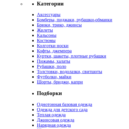
Категории
Аксессуары
Бомберы, пиджаки, рубашки-обманки
Брюки, трико, джинсы
Жилеты
Кальсоны
Костюмы
Колготки носки
Кофты, джемпера
Куртки, шакеты, плотные рубашки
Пижамы, халаты
Рубашки, поло
Толстовки, водолазки, свитшоты
Футболки, майки
Шорты, бриджи, капри
Подборки
Однотонная базовая одежда
Одежда для детского сада
Теплая одежда
Джинсовая одежда
Нарядная одежда