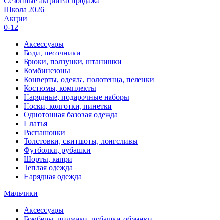
Сезонные акции
Распродажа
Школа 2026
Акции
0-12
Аксессуары
Боди, песочники
Брюки, ползунки, штанишки
Комбинезоны
Конверты, одеяла, полотенца, пеленки
Костюмы, комплекты
Нарядные, подарочные наборы
Носки, колготки, пинетки
Однотонная базовая одежда
Платья
Распашонки
Толстовки, свитшоты, лонгсливы
Футболки, рубашки
Шорты, капри
Теплая одежда
Нарядная одежда
Мальчики
Аксессуары
Бомберы, пиджаки, рубашки-обманки