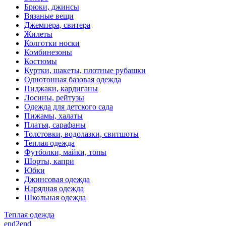
Брюки, джинсы
Вязаные вещи
Джемпера, свитера
Жилеты
Колготки носки
Комбинезоны
Костюмы
Куртки, шакеты, плотные рубашки
Однотонная базовая одежда
Пиджаки, кардиганы
Лосины, рейтузы
Одежда для детского сада
Пижамы, халаты
Платья, сарафаны
Толстовки, водолазки, свитшоты
Теплая одежда
Футболки, майки, топы
Шорты, капри
Юбки
Джинсовая одежда
Нарядная одежда
Школьная одежда
Теплая одежда
end2end