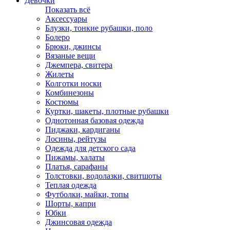
Девочки
Показать всё
Аксессуары
Блузки, тонкие рубашки, поло
Болеро
Брюки, джинсы
Вязаные вещи
Джемпера, свитера
Жилеты
Колготки носки
Комбинезоны
Костюмы
Куртки, шакеты, плотные рубашки
Однотонная базовая одежда
Пиджаки, кардиганы
Лосины, рейтузы
Одежда для детского сада
Пижамы, халаты
Платья, сарафаны
Толстовки, водолазки, свитшоты
Теплая одежда
Футболки, майки, топы
Шорты, капри
Юбки
Джинсовая одежда