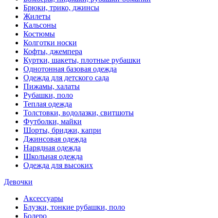
Брюки, трико, джинсы
Жилеты
Кальсоны
Костюмы
Колготки носки
Кофты, джемпера
Куртки, шакеты, плотные рубашки
Однотонная базовая одежда
Одежда для детского сада
Пижамы, халаты
Рубашки, поло
Теплая одежда
Толстовки, водолазки, свитшоты
Футболки, майки
Шорты, бриджи, капри
Джинсовая одежда
Нарядная одежда
Школьная одежда
Одежда для высоких
Девочки
Аксессуары
Блузки, тонкие рубашки, поло
Болеро