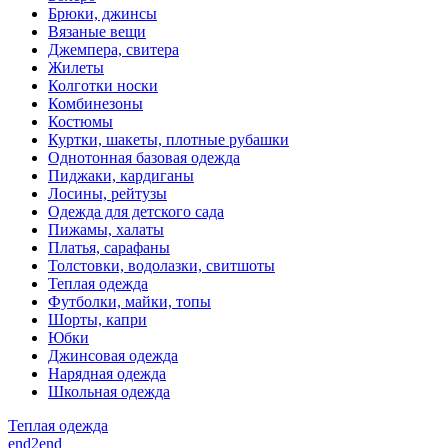
Брюки, джинсы
Вязаные вещи
Джемпера, свитера
Жилеты
Колготки носки
Комбинезоны
Костюмы
Куртки, шакеты, плотные рубашки
Однотонная базовая одежда
Пиджаки, кардиганы
Лосины, рейтузы
Одежда для детского сада
Пижамы, халаты
Платья, сарафаны
Толстовки, водолазки, свитшоты
Теплая одежда
Футболки, майки, топы
Шорты, капри
Юбки
Джинсовая одежда
Нарядная одежда
Школьная одежда
Теплая одежда
end2end