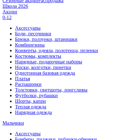
Сезонные акции
Распродажа
Школа 2026
Акции
0-12
Аксессуары
Боди, песочники
Брюки, ползунки, штанишки
Комбинезоны
Конверты, одеяла, полотенца, пеленки
Костюмы, комплекты
Нарядные, подарочные наборы
Носки, колготки, пинетки
Однотонная базовая одежда
Платья
Распашонки
Толстовки, свитшоты, лонгсливы
Футболки, рубашки
Шорты, капри
Теплая одежда
Нарядная одежда
Мальчики
Аксессуары
Бомберы, пиджаки, рубашки-обманки