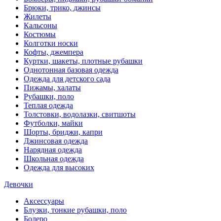
Брюки, трико, джинсы
Жилеты
Кальсоны
Костюмы
Колготки носки
Кофты, джемпера
Куртки, шакеты, плотные рубашки
Однотонная базовая одежда
Одежда для детского сада
Пижамы, халаты
Рубашки, поло
Теплая одежда
Толстовки, водолазки, свитшоты
Футболки, майки
Шорты, бриджи, капри
Джинсовая одежда
Нарядная одежда
Школьная одежда
Одежда для высоких
Девочки
Аксессуары
Блузки, тонкие рубашки, поло
Болеро