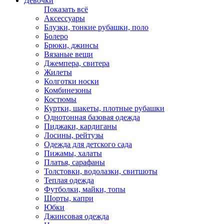
Девочки
Показать всё
Аксессуары
Блузки, тонкие рубашки, поло
Болеро
Брюки, джинсы
Вязаные вещи
Джемпера, свитера
Жилеты
Колготки носки
Комбинезоны
Костюмы
Куртки, шакеты, плотные рубашки
Однотонная базовая одежда
Пиджаки, кардиганы
Лосины, рейтузы
Одежда для детского сада
Пижамы, халаты
Платья, сарафаны
Толстовки, водолазки, свитшоты
Теплая одежда
Футболки, майки, топы
Шорты, капри
Юбки
Джинсовая одежда