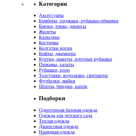
Категории
Аксессуары
Бомберы, пиджаки, рубашки-обманки
Брюки, трико, джинсы
Жилеты
Кальсоны
Костюмы
Колготки носки
Кофты, джемпера
Куртки, шакеты, плотные рубашки
Пижамы, халаты
Рубашки, поло
Толстовки, водолазки, свитшоты
Футболки, майки
Шорты, бриджи, капри
Подборки
Однотонная базовая одежда
Одежда для детского сада
Теплая одежда
Джинсовая одежда
Нарядная одежда