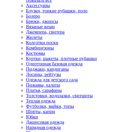
Показать всё
Аксессуары
Блузки, тонкие рубашки, поло
Болеро
Брюки, джинсы
Вязаные вещи
Джемпера, свитера
Жилеты
Колготки носки
Комбинезоны
Костюмы
Куртки, шакеты, плотные рубашки
Однотонная базовая одежда
Пиджаки, кардиганы
Лосины, рейтузы
Одежда для детского сада
Пижамы, халаты
Платья, сарафаны
Толстовки, водолазки, свитшоты
Теплая одежда
Футболки, майки, топы
Шорты, капри
Юбки
Джинсовая одежда
Нарядная одежда