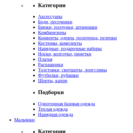
Категории
Аксессуары
Боди, песочники
Брюки, ползунки, штанишки
Комбинезоны
Конверты, одеяла, полотенца, пеленки
Костюмы, комплекты
Нарядные, подарочные наборы
Носки, колготки, пинетки
Платья
Распашонки
Толстовки, свитшоты, лонгсливы
Футболки, рубашки
Шорты, капри
Подборки
Однотонная базовая одежда
Теплая одежда
Нарядная одежда
Мальчики
Категории